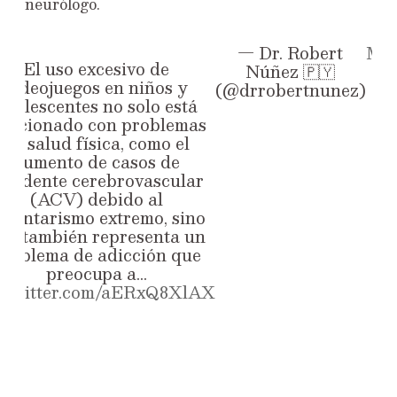
neurólogo.
— Dr. Robert
Ma
El uso excesivo de
Núñez 🇵🇾
13
videojuegos en niños y
(@drrobertnunez)
20
adolescentes no solo está
elacionado con problemas
de salud física, como el
aumento de casos de
ccidente cerebrovascular
(ACV) debido al
edentarismo extremo, sino
ue también representa un
problema de adicción que
preocupa a…
c.twitter.com/aERxQ8XlAX